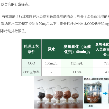
、残留高的行业痛点。
有效破解了行业难降解污染物和色度处理的痛点，补齐了全链条治理的短
造纸废水COD稳定控制在70mg/L以下，部分标杆企业出水COD低于30mg/
国家特别排放限值。
臭氧催化
处理工艺
臭氧氧化（无催
原水
入某市
条件
化剂）40min后
40
COD
150mg/L
112mg/L
77
去除率
-
13.8%
40
COD