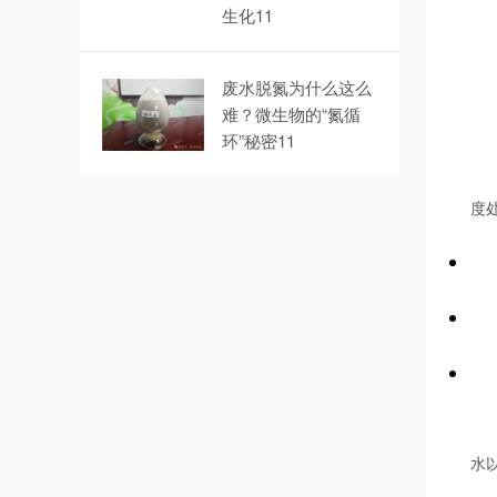
生化11
废水脱氮为什么这么
难？微生物的“氮循
环”秘密11
度
水