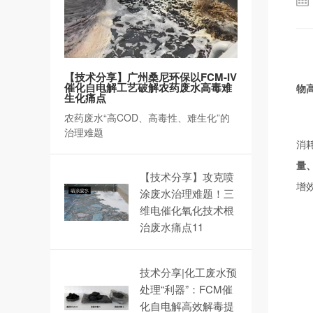
【技术分享】广州桑尼环保以FCM-IV
催化自电解工艺破解农药废水高毒难
物
生化痛点
农药废水“高COD、高毒性、难生化”的
治理难题
消
量
【技术分享】攻克喷
增
涂废水治理难题！三
维电催化氧化技术根
治废水痛点11
技术分享|化工废水预
处理“利器”：FCM催
化自电解高效解毒提