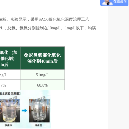
板。实验显示，采用SAO3催化氧化深度治理工艺
L，总氮、氨氮分别控制在10mg/L、1mg/L以下，均满
氧化
（加
桑尼臭氧催化氧化
售催化剂）
催化剂40min后
min后
mg/L
51mg/L
.7%
60.8%