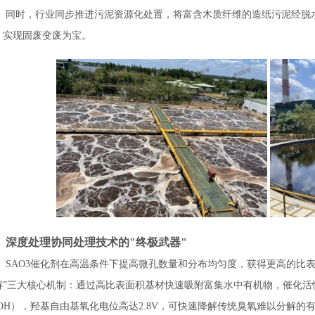
同时，行业同步推进污泥资源化处置，将富含木质纤维的造纸污泥经脱
，实现固废变废为宝。
、深度处理协同处理技术的
"终极武器"
SAO3催化剂在高温条件下提高微孔数量和分布均匀度，获得更高的比
解”三大核心机制：通过高比表面积基材快速吸附富集水中有机物，催化活
·OH），羟基自由基氧化电位高达2.8V，可快速降解传统臭氧难以分解