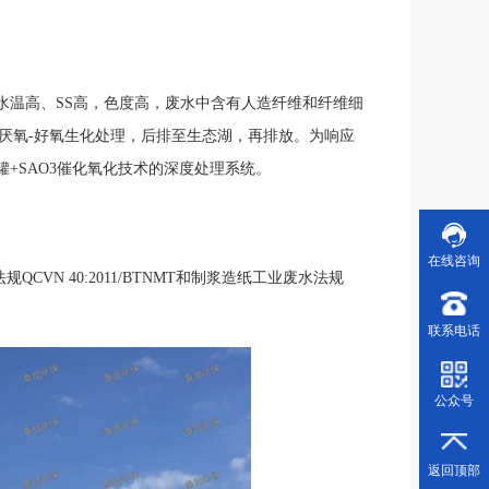
点是水温高、SS高，色度高，废水中含有人造纤维和纤维细
B厌氧-好氧生化处理，后排至生态湖，再排放。为响应
滤罐+SAO3催化氧化技术的深度处理系统。
在线咨询
规QCVN 40:2011/BTNMT和制浆造纸工业废水法规
1
联系电话
公众号
返回顶部