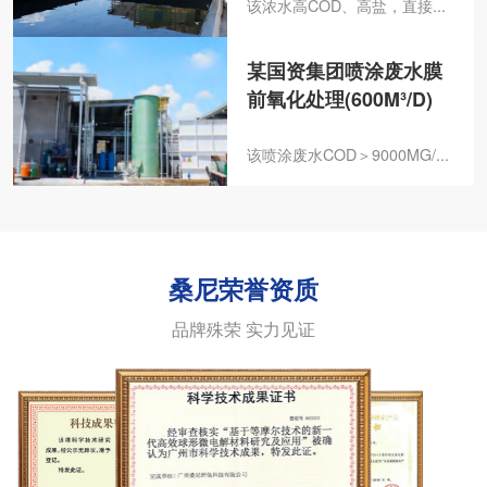
该浓水高COD、高盐，直接...
某国资集团喷涂废水膜
前氧化处理(600M³/D)
该喷涂废水COD＞9000MG/...
桑尼荣誉资质
品牌殊荣 实力见证