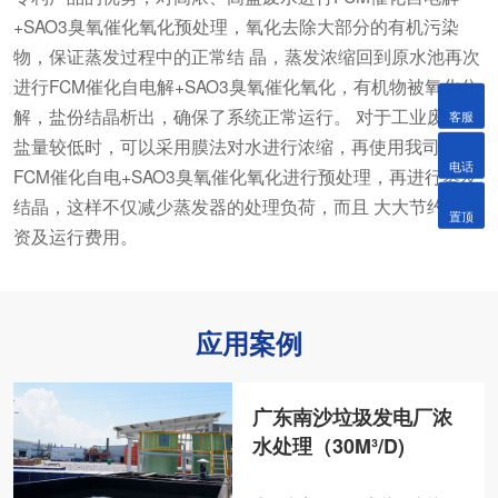
+SAO3臭氧催化氧化预处理
，氧化去除大部分的有机污染
物，保证蒸发过程中的正常结 晶，蒸发浓缩回到原水池再次
进行FCM催化自电解+SAO3臭氧催化氧化，有机物被氧化分
解，盐份结晶析出，确保了系统正常运行。 对于工业废水含
客服
盐量较低时，可以采用膜法对水进行浓缩，再使用我司的
电话
FCM催化自电+SAO3臭氧催化氧化进行预处理，再进行蒸发
结晶，这样不仅减少蒸发器的处理负荷，而且 大大节约了投
置顶
资及运行费用。
应用案例
广东南沙垃圾发电厂浓
水处理（30M³/D)