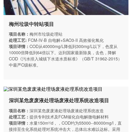
梅州垃圾中转站项目
项目名称：
梅州市垃圾处理站
处理工艺:
FCM-IV-B 自电解+SAO3-II 高效催化氧化
项目详情：
COD从40000mg/L降低到300mg/L以下，色度从
10000倍降低到64倍以下。达到国家最新除臭，去色，降解
COD《污水排入城镇下水道水质标准》（GB/T 31962-2015）
中最严C级标准。
深圳某危废废液处理场废液处理系统改造项目
项目名称：
深圳某危废废液处理场废液处理系统改造
处理工艺：
提供专利技术及FCM催化自电解微电解材料
项目详情：
水量150m³/d，，COD约为55000--80000mg/l，直
接排至生化系统处理对系统冲击大，总体出水难以达标。采用