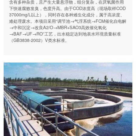
含有多种杂质，且产生大量悬浮物，组分复杂，在厌氧菌作用
下快速腐败发臭，色度升高。由于COD浓度高（现场取样COD
37000mg/L以上），同时存在各种难生化成分，属于高浓度、
难处理废水。本项目采用“调节池→气浮系统→FCM催化自电解
→中和沉淀→改良A2/O→MBR+SAO3高效催化氧化
→BAF→UF→RO”工艺，出水稳定达到地表水环境质量标准
（GB3838-2002）V类水标准。