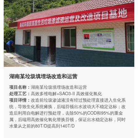
湖南某垃圾填埋场改造和运营
项目名称：
湖南某垃圾填埋场改造和运营
处理工艺：
高效多维电解+SAO3-II 高效催化氧化
项目详情：
改造前垃圾渗滤液没有经过预处理直接进入生化系
统，导致生化系统瘫痪，后端芬顿出水波动大不稳定达标；改
造后利用自电解进行预处理，去除50%的COD和95%的重金
属，后端用高效催化氧化替换芬顿，保证出水稳定达标，同时
水量从之前的80T/D提高到140T/D