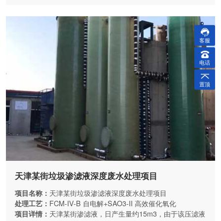
客服
电话
置顶
天津某街垃圾渗滤液深度废水处理项目
项目名称：
天津某街垃圾渗滤液深度废水处理项目
处理工艺：
FCM-IV-B 自电解+SAO3-II 高效催化氧化
项目详情：
天津某街渗滤液，日产生量约15m3，由于该压滤液