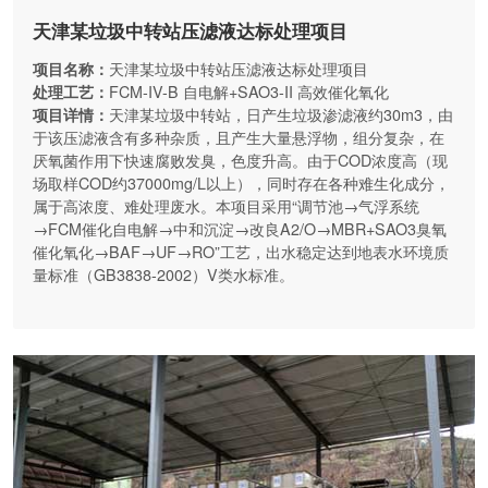
天津某垃圾中转站压滤液达标处理项目
项目名称：
天津某垃圾中转站压滤液达标处理项目
处理工艺：
FCM-IV-B 自电解+SAO3-II 高效催化氧化
项目详情：
天津某垃圾中转站，日产生垃圾渗滤液约30m3，由
于该压滤液含有多种杂质，且产生大量悬浮物，组分复杂，在
厌氧菌作用下快速腐败发臭，色度升高。由于COD浓度高（现
场取样COD约37000mg/L以上），同时存在各种难生化成分，
属于高浓度、难处理废水。本项目采用“调节池→气浮系统
→FCM催化自电解→中和沉淀→改良A2/O→MBR+SAO3臭氧
催化氧化→BAF→UF→RO”工艺，出水稳定达到地表水环境质
量标准（GB3838-2002）V类水标准。