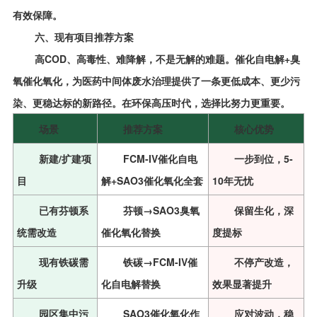
有效保障。
六、现有项目推荐方案
高COD、高毒性、难降解，不是无解的难题。催化自电解+臭
氧催化氧化，为医药中间体废水治理提供了一条更低成本、更少污
染、更稳达标的新路径。在环保高压时代，选择比努力更重要。
场景
推荐方案
核心优势
新建/扩建项
FCM-IV催化自电
一步到位，5-
目
解+SAO3催化氧化全套
10年无忧
已有芬顿系
芬顿→SAO3臭氧
保留生化，深
统需改造
催化氧化替换
度提标
现有铁碳需
铁碳→FCM-IV催
不停产改造，
升级
化自电解替换
效果显著提升
园区集中污
SAO3催化氧化作
应对波动，稳