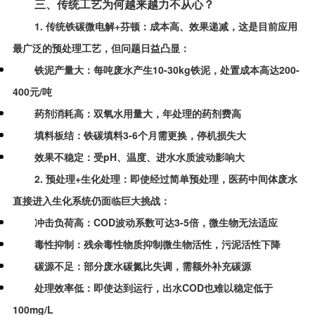
三、传统工艺为何越来越力不从心？
1. 传统铁碳微电解+芬顿：
成本高、效果递减，这是目前应用
最广泛的预处理工艺，但问题日益凸显：
铁泥产量大：每吨废水产生10-30kg铁泥，处置成本高达200-
400元/吨
药剂消耗高：双氧水用量大，年处理的药剂费高
填料板结：铁碳填料3-6个月需更换，停机损失大
效果不稳定：受pH、温度、进水水质波动影响大
2. 预处理+生化处理：
即使经过简单预处理，医药中间体废水
直接进入生化系统仍面临巨大挑战：
冲击负荷高：COD波动系数可达3-5倍，微生物无法适应
毒性抑制：残余毒性物质抑制微生物活性，污泥活性下降
碳源不足：部分废水碳氮比失调，需额外补充碳源
处理效率低：即使达到运行，出水COD也难以稳定低于
100mg/L