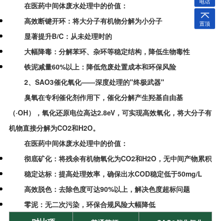
电话
在医药中间体废水处理中的价值：
高效断键开环：将大分子有机物分解为小分子
置顶
显著提升B/C：从未处理时的
大幅降毒：分解苯环、杂环等稳定结构，降低生物毒性
铁泥减量60%以上：降低危废处置成本和环保风险
2、SAO3催化氧化——深度处理的"终极武器"
臭氧在专利催化剂作用下，催化分解产生羟基自由基
（·OH），氧化还原电位高达2.8eV，可实现高效氧化，将大分子有
机物直接分解为CO2和H2O。
在医药中间体废水处理中的价值：
彻底矿化：将残余有机物氧化为CO2和H2O，无中间产物累积
稳定达标：提高处理效率，确保出水COD稳定低于50mg/L
高效脱色：去除色度可达90%以上，解决色度超标问题
零泥：无二次污染，环保合规风险大幅降低