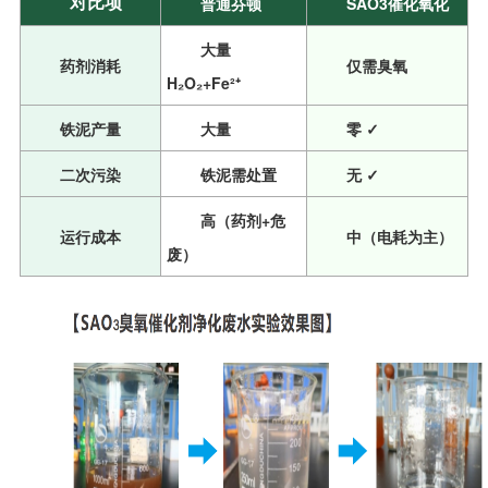
对比项
普通芬顿
SAO3催化氧化
大量
药剂消耗
仅需臭氧
H₂O₂+Fe²⁺
铁泥产量
大量
零 ✓
二次污染
铁泥需处置
无 ✓
高（药剂+危
运行成本
中（电耗为主）
废）